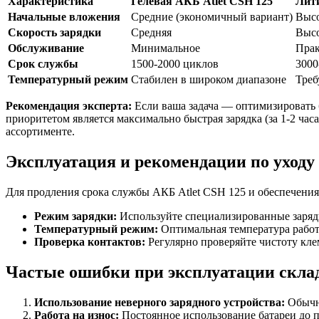
Характеристика
Гелевая АКБ Atlet CSH 125
Лити
Начальные вложения
Средние (экономичный вариант)
Выс
Скорость зарядки
Средняя
Выс
Обслуживание
Минимальное
Прак
Срок службы
1500-2000 циклов
3000
Температурный режим
Стабилен в широком диапазоне
Треб
Рекомендация эксперта:
Если ваша задача — оптимизировать б
приоритетом является максимально быстрая зарядка (за 1-2 час
ассортименте.
Эксплуатация и рекомендации по уходу
Для продления срока службы АКБ Atlet CSH 125 и обеспечения
Режим зарядки:
Используйте специализированные зарядн
Температурный режим:
Оптимальная температура работы
Проверка контактов:
Регулярно проверяйте чистоту кле
Частые ошибки при эксплуатации скла
Использование неверного зарядного устройства:
Обычны
Работа на износ:
Постоянное использование батареи до п