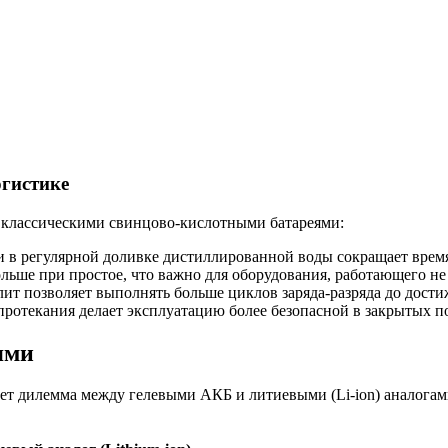
огистике
 классическими свинцово-кислотными батареями:
 в регулярной доливке дистиллированной воды сокращает время
ольше при простое, что важно для оборудования, работающего не
ит позволяет выполнять больше циклов заряда-разряда до дости
ротекания делает эксплуатацию более безопасной в закрытых 
ями
ет дилемма между гелевыми АКБ и литиевыми (Li-ion) аналогам