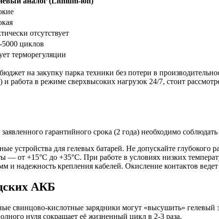
евый аналог (Lithium-ion)
окие
окая
тически отсутствует
-5000 циклов
ует терморегуляции
юджет на закупку парка техники без потери в производительнос
а) и работа в режиме сверхвысоких нагрузок 24/7, стоит рассмо
 заявленного гарантийного срока (2 года) необходимо соблюдат
ые устройства для гелевых батарей. Не допускайте глубокого р
 — от +15°C до +35°C. При работе в условиях низких температ
мм и надежность крепления кабелей. Окисление контактов ведет
дских АКБ
е свинцово-кислотные зарядники могут «высушить» гелевый эл
олного нуля сокращает её жизненный цикл в 2-3 раза.