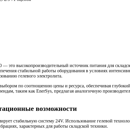
 160 — это высокопроизводительный источник питания для складс
спечения стабильной работы оборудования в условиях интенсивн
зованию гелевого электролита.
выбором по соотношению цены и ресурса, обеспечивая глубокий 
рендам, таким как EnerSys, предлагая аналогичную производит
атационные возможности
мирует стабильную систему 24V. Использование гелевой технолог
брациях, характерных для работы складской техники.