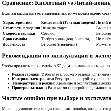
Сравнение: Кислотный vs Литий-ионны
Если вы рассматриваете альтернативу, ниже представлено сра
Характеристика
Кислотный (Текущая модель)
Литий-и
Стоимость владения
Ниже на старте
Выше на
Скорость зарядки
Средняя
Высокая
Срок службы
Требует ухода (вода/кислота)
Не треб
Доступность
Высокая (в наличии)
Может з
Рекомендации по эксплуатации и экспл
Чтобы продлить срок службы АКБ до максимально возможных 2
Режим зарядки:
Избегайте глубокого разряда. Оптимальн
Контроль электролита:
Регулярно проверяйте уровень и
Температурный режим:
Хранение и эксплуатация должн
Проверка затяжки:
Раз в месяц проверяйте надежность к
Частые ошибки при выборе и эксплуат
Многие руководители склада совершают ошибки, которые сок