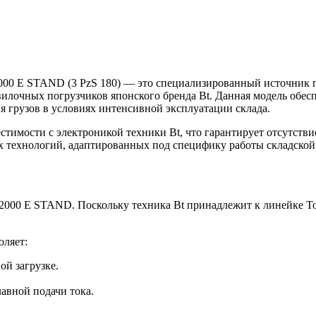
T 2000 E STAND (3 PzS 180) — это специализированный источни
вилочных погрузчиков японского бренда Bt. Данная модель обе
 грузов в условиях интенсивной эксплуатации склада.
тимости с электроникой техники Bt, что гарантирует отсутстви
х технологий, адаптированных под специфику работы складской
T 2000 E STAND. Поскольку техника Bt принадлежит к линейке T
оляет:
й загрузке.
авной подачи тока.