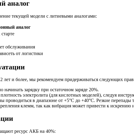
й аналог
внение текущей модели с литиевыми аналогами:
онный аналог
 старте
ует обслуживания
ависеть от логистики
уатации
 лет и более, мы рекомендуем придерживаться следующих прав
о начинать зарядку при остаточном заряде 20%.
 плотность электролита (для кислотных моделей), следуя инстру
ы проводиться в диапазоне от +5°C до +40°C. Резкие перепады 
репления клемм, так как вибрация может привести к искрению и
ации
ращают ресурс АКБ на 40%: