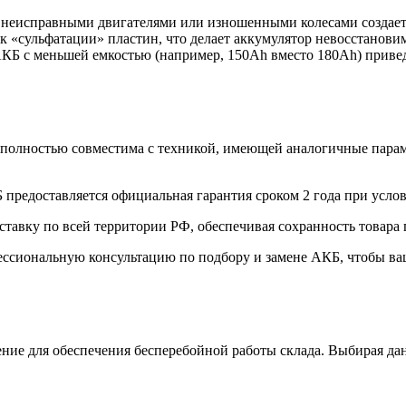
 неисправными двигателями или изношенными колесами создает
к «сульфатации» пластин, что делает аккумулятор невосстанови
КБ с меньшей емкостью (например, 150Ah вместо 180Ah) привед
полностью совместима с техникой, имеющей аналогичные пара
предоставляется официальная гарантия сроком 2 года при усло
тавку по всей территории РФ, обеспечивая сохранность товара 
ссиональную консультацию по подбору и замене АКБ, чтобы ва
ние для обеспечения бесперебойной работы склада. Выбирая да