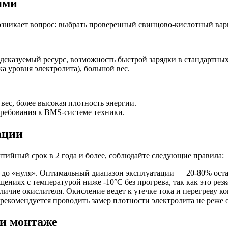
ями
озникает вопрос: выбрать проверенный свинцово-кислотный вар
едсказуемый ресурс, возможность быстрой зарядки в стандартны
а уровня электролита), большой вес.
вес, более высокая плотность энергии.
требования к BMS-системе техники.
ации
нтийный срок в 2 года и более, соблюдайте следующие правила:
 до «нуля». Оптимальный диапазон эксплуатации — 20-80% остат
ениях с температурой ниже -10°C без прогрева, так как это резк
ичие окислителя. Окисление ведет к утечке тока и перегреву ко
екомендуется проводить замер плотности электролита не реже о
и монтаже