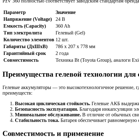
PzV 360 полностью соответствует заводским стандартам бренда
Параметр
Значение
Напряжение (Voltage)
24 В
Емкость (Capacity)
360 Ah
Тип электролита
Гелевый (Gel)
Количество элементов
12 шт.
Габариты (ДхШхВ)
786 x 207 x 778 мм
Гарантийный срок
2 года
Совместимость
Техника Bt (Toyota Group), аналоги Ex
Преимущества гелевой технологии для 
Гелевые аккумуляторы — это высокотехнологичное решение, гд
преимуществ:
Высокая циклическая стойкость.
Гелевые АКБ выдержив
Безопасность эксплуатации.
Благодаря инкапсуляции эле
Минимальное обслуживание.
В отличие от обычных сви
Стабильность тока.
Батарея обеспечивает равномерную о
Совместимость и применение