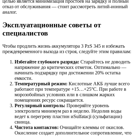
целью является минимизация простоев на зарядку и полный
отказ от обслуживания — стоит рассмотреть литий-ионный
аналог.
Эксплуатационные советы от
специалистов
Чтобы продлить жизнь аккумулятора 3 PzS 345 и избежать
преждевременного выхода из строя, следуйте этим правилам:
Избегайте глубокого разряда:
Старайтесь не доводить
напряжение до критических отметок. Оптимально —
начинать подзарядку при достижении 20% остатка
емкости.
Температурный режим:
Кислотные АКБ лучше всего
работают при температуре +15…+25°C. При работе в
морозобойных условиях или в слишком жарких
помещениях ресурс сокращается.
Регулярный контроль:
Проверяйте уровень
электролита минимум раз в неделю. Недолив воды
ведет к перегреву пластин иSulfatacji (сульфатации)
свинца.
Чистота контактов:
Очищайте клеммы от окислов.
Окисление создает дополнительное сопротивление, что