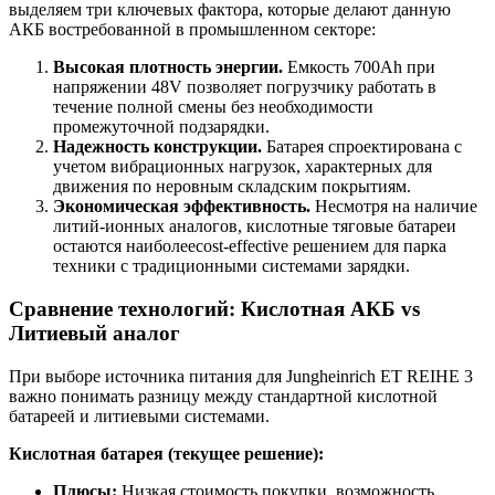
выделяем три ключевых фактора, которые делают данную
АКБ востребованной в промышленном секторе:
Высокая плотность энергии.
Емкость 700Ah при
напряжении 48V позволяет погрузчику работать в
течение полной смены без необходимости
промежуточной подзарядки.
Надежность конструкции.
Батарея спроектирована с
учетом вибрационных нагрузок, характерных для
движения по неровным складским покрытиям.
Экономическая эффективность.
Несмотря на наличие
литий-ионных аналогов, кислотные тяговые батареи
остаются наиболееcost-effective решением для парка
техники с традиционными системами зарядки.
Сравнение технологий: Кислотная АКБ vs
Литиевый аналог
При выборе источника питания для Jungheinrich ET REIHE 3
важно понимать разницу между стандартной кислотной
батареей и литиевыми системами.
Кислотная батарея (текущее решение):
Плюсы:
Низкая стоимость покупки, возможность