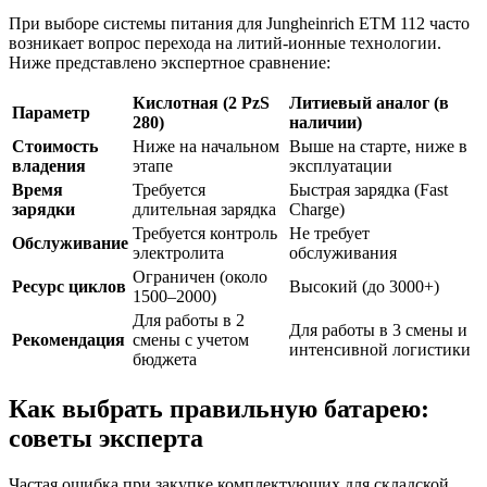
При выборе системы питания для Jungheinrich ETM 112 часто
возникает вопрос перехода на литий-ионные технологии.
Ниже представлено экспертное сравнение:
Кислотная (2 PzS
Литиевый аналог (в
Параметр
280)
наличии)
Стоимость
Ниже на начальном
Выше на старте, ниже в
владения
этапе
эксплуатации
Время
Требуется
Быстрая зарядка (Fast
зарядки
длительная зарядка
Charge)
Требуется контроль
Не требует
Обслуживание
электролита
обслуживания
Ограничен (около
Ресурс циклов
Высокий (до 3000+)
1500–2000)
Для работы в 2
Для работы в 3 смены и
Рекомендация
смены с учетом
интенсивной логистики
бюджета
Как выбрать правильную батарею:
советы эксперта
Частая ошибка при закупке комплектующих для складской