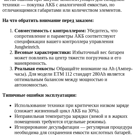
техники — покупка АКБ с аналогичной емкостью, но
отличающимися габаритами или количеством элементов.
На что обратить внимание перед заказом:
Совместимость с контроллером:
Убедитесь, что
сопротивление и параметры АКБ соответствуют
спецификации вашего контроллера управления
Jungheinrich.
Весовые характеристики:
Избыточный вес батареи
может повлиять на центр тяжести погрузчика и его
маневренность.
Реальная емкость:
Обращайте внимание на Ah (Ампер-
часы). Для модели ETM 112 стандарт 280Ah является
оптимальным балансом между мощностью и
автономностью.
Типичные ошибки эксплуатации:
Использование техники при критически низком заряде
(снижает жизненный цикл АКБ на 30%).
Неправильная температура зарядки (зимой и в жарких
помещениях требуются отдельные режимы).
Игнорирование десульфатации — регулярная процедура
необходима для сохранения емкости кислотных батарей.