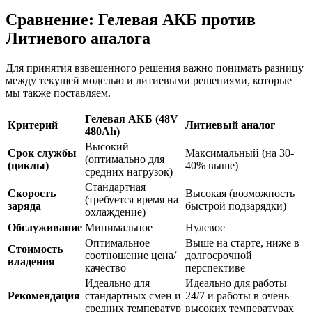
Сравнение: Гелевая АКБ против
Литиевого аналога
Для принятия взвешенного решения важно понимать разницу
между текущей моделью и литиевыми решениями, которые
мы также поставляем.
Гелевая АКБ (48V
Критерий
Литиевый аналог
480Ah)
Высокий
Срок службы
Максимальный (на 30-
(оптимально для
(циклы)
40% выше)
средних нагрузок)
Стандартная
Скорость
Высокая (возможность
(требуется время на
заряда
быстрой подзарядки)
охлаждение)
Обслуживание
Минимальное
Нулевое
Оптимальное
Выше на старте, ниже в
Стоимость
соотношение цена/
долгосрочной
владения
качество
перспективе
Идеально для
Идеально для работы
Рекомендация
стандартных смен и
24/7 и работы в очень
средних температур
высоких температурах