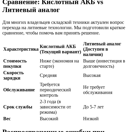
Сравнение: Кислотный АКБ vs
Литиевый аналог
Для многих владельцев складской техники актуален вопрос
перехода на литиевые технологии. Мы подготовили краткое
сравнение, чтобы помочь вам принять решение.
Литиевый аналог
Кислотный АКБ
Характеристика
(Доступен в
(Текущий вариант)
наличии)
Стоимость
Ниже (экономия на
Выше (инвестиция в
покупки
старте)
долговечность)
Скорость
Средняя
Высокая
зарядки
Требуется
Не требует
Обслуживание
периодический
обслуживания
контроль
2-3 года (в
Срок службы
зависимости от
До 5-7 лет
режима)
Вес
Высокий
Низкий
Распространенные ошибки при