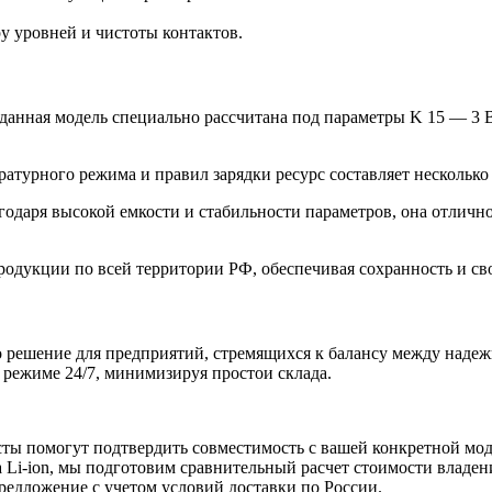
 уровней и чистоты контактов.
данная модель специально рассчитана под параметры K 15 — 3 B
турного режима и правил зарядки ресурс составляет несколько 
годаря высокой емкости и стабильности параметров, она отлично
родукции по всей территории РФ, обеспечивая сохранность и св
о решение для предприятий, стремящихся к балансу между наде
 режиме 24/7, минимизируя простои склада.
ы помогут подтвердить совместимость с вашей конкретной мод
 Li-ion, мы подготовим сравнительный расчет стоимости владени
едложение с учетом условий доставки по России.