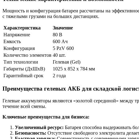
Мощность и конфигурация батареи рассчитаны на эффективное р
с тяжелыми грузами на больших дистанциях.
Характеристика
Значение
Напряжение
80 В
Емкость
600 Ач
Конфигурация
5 PzV 600
Количество элементов
40 шт.
Тип технологии
Гелевая (Gel)
Габариты (ДхШхВ)
1025 x 852 x 784 мм
Гарантийный срок
2 года
Преимущества гелевых АКБ для складской логис
Гелевые аккумуляторы являются «золотой серединой» между 
течение всей смены.
Ключевые преимущества для бизнеса:
Увеличенный ресурс:
Батарея способна выдерживать бол
Безопасность:
Отсутствие свободного электролита делае
Быстрая зарядка:
Совместимость с современными зарядн