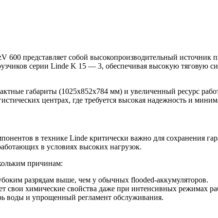
 PzV 600 представляет собой высокопроизводительный источник 
узчиков серии Linde K 15 — 3, обеспечивая высокую тяговую си
мпактные габариты (1025x852x784 мм) и увеличенный ресурс ра
гистических центрах, где требуется высокая надежность и миним
нентов в технике Linde критически важно для сохранения гара
работающих в условиях высоких нагрузок.
скольким причинам:
боким разрядам выше, чем у обычных flooded-аккумуляторов.
ет свои химические свойства даже при интенсивных режимах ра
ь воды и упрощенный регламент обслуживания.