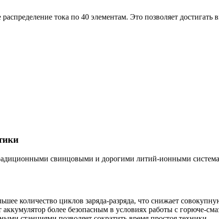
аспределение тока по 40 элементам. Это позволяет достигать в
тики
традиционными свинцовыми и дорогими литий-ионными системам
ьшее количество циклов заряда-разряда, что снижает совокупну
т аккумулятор более безопасным в условиях работы с горюче-см
ыми станциями позволяет сократить время простоя техники.