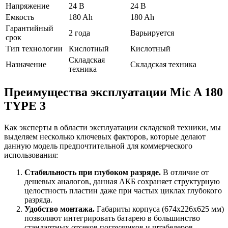
Напряжение
24 В
24 В
Емкость
180 Ah
180 Ah
Гарантийный
2 года
Варьируется
срок
Тип технологии
Кислотный
Кислотный
Складская
Назначение
Складская техника
техника
Преимущества эксплуатации Mic A 180
TYPE 3
Как эксперты в области эксплуатации складской техники, мы
выделяем несколько ключевых факторов, которые делают
данную модель предпочтительной для коммерческого
использования:
Стабильность при глубоком разряде.
В отличие от
дешевых аналогов, данная АКБ сохраняет структурную
целостность пластин даже при частых циклах глубокого
разряда.
Удобство монтажа.
Габариты корпуса (674x226x625 мм)
позволяют интегрировать батарею в большинство
стандартных отсеков погрузчиков и штабелеров.