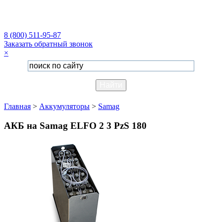
8 (800) 511-95-87
Заказать обратный звонок
×
Главная
>
Аккумуляторы
>
Samag
АКБ на Samag ELFO 2 3 PzS 180