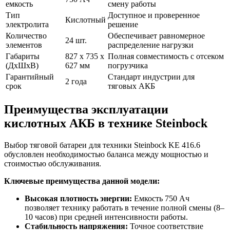
емкость
смену работы
Тип
Доступное и проверенное
Кислотный
электролита
решение
Количество
Обеспечивает равномерное
24 шт.
элементов
распределение нагрузки
Габариты
827 x 735 x
Полная совместимость с отсеком
(ДхШхВ)
627 мм
погрузчика
Гарантийный
Стандарт индустрии для
2 года
срок
тяговых АКБ
Преимущества эксплуатации
кислотных АКБ в технике Steinbock
Выбор тяговой батареи для техники Steinbock KE 416.6
обусловлен необходимостью баланса между мощностью и
стоимостью обслуживания.
Ключевые преимущества данной модели:
Высокая плотность энергии:
Емкость 750 Ач
позволяет технику работать в течение полной смены (8–
10 часов) при средней интенсивности работы.
Стабильность напряжения:
Точное соответствие