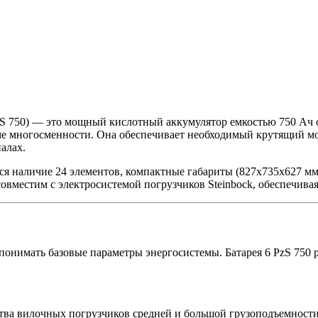
6 PzS 750) — это мощный кислотный аккумулятор емкостью 750 А
ме многосменности. Она обеспечивает необходимый крутящий м
алах.
 наличие 24 элементов, компактные габариты (827x735x627 мм) 
овместим с электросистемой погрузчиков Steinbock, обеспечива
онимать базовые параметры энергосистемы. Батарея 6 PzS 750 р
тва вилочных погрузчиков средней и большой грузоподъемности