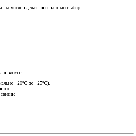
ы вы могли сделать осознанный выбор.
ие нюансы:
ально +20°C до +25°C).
астин.
 свинца.