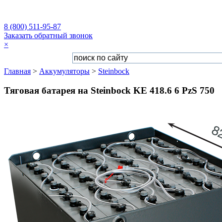
8 (800) 511-95-87
Заказать обратный звонок
×
Главная
>
Аккумуляторы
>
Steinbock
Тяговая батарея на Steinbock KE 418.6 6 PzS 750