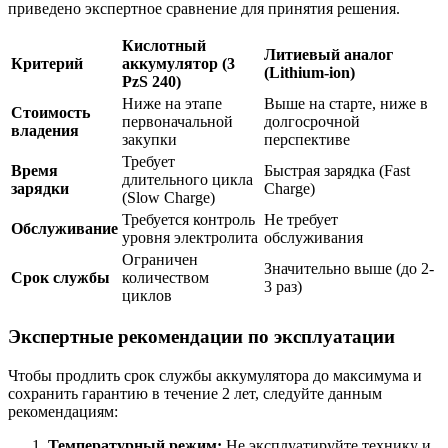
приведено экспертное сравнение для принятия решения.
Кислотный
Литиевый аналог
Критерий
аккумулятор (3
(Lithium-ion)
PzS 240)
Ниже на этапе
Выше на старте, ниже в
Стоимость
первоначальной
долгосрочной
владения
закупки
перспективе
Требует
Время
Быстрая зарядка (Fast
длительного цикла
зарядки
Charge)
(Slow Charge)
Требуется контроль
Не требует
Обслуживание
уровня электролита
обслуживания
Ограничен
Значительно выше (до 2-
Срок службы
количеством
3 раз)
циклов
Экспертные рекомендации по эксплуатации
Чтобы продлить срок службы аккумулятора до максимума и
сохранить гарантию в течение 2 лет, следуйте данным
рекомендациям:
Температурный режим:
Не эксплуатируйте технику и