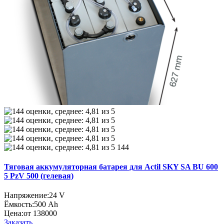
144
Тяговая аккумуляторная батарея для Actil SKY SA BU 600
5 PzV 500 (гелевая)
Напряжение:
24 V
Ёмкость:
500 Ah
Цена:
от 138000
Заказать