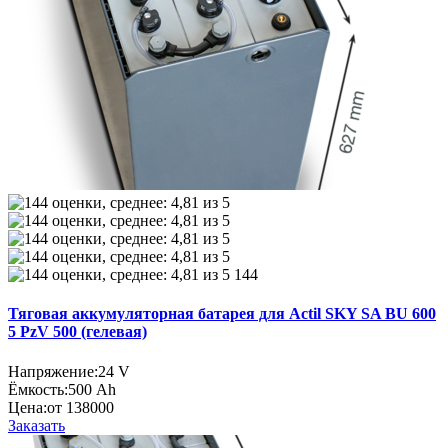
144
Тяговая аккумуляторная батарея для Actil SKY SA BU 600
5 PzV 500 (гелевая)
Напряжение:
24 V
Ёмкость:
500 Ah
Цена:
от 138000
Заказать