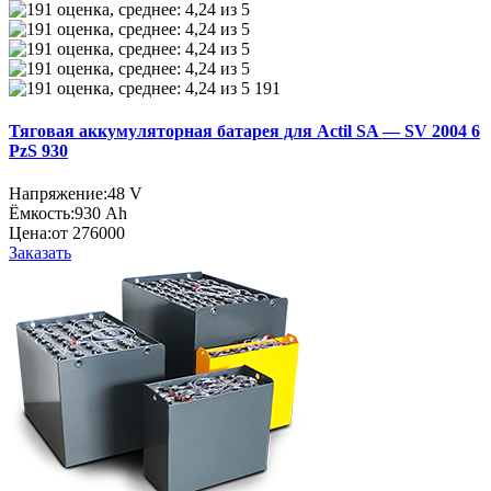
191
Тяговая аккумуляторная батарея для Actil SA — SV 2004 6
PzS 930
Напряжение:
48 V
Ёмкость:
930 Ah
Цена:
от 276000
Заказать