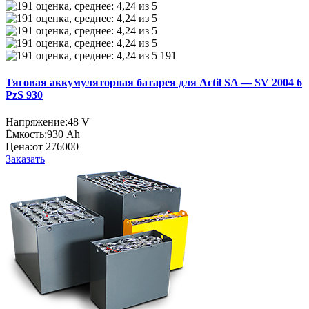
191
Тяговая аккумуляторная батарея для Actil SA — SV 2004 6
PzS 930
Напряжение:
48 V
Ёмкость:
930 Ah
Цена:
от 276000
Заказать