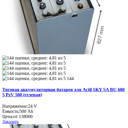
144
Тяговая аккумуляторная батарея для Actil SKY SA BU 600
5 PzV 500 (гелевая)
Напряжение:
24 V
Ёмкость:
500 Ah
Цена:
от 138000
Заказать