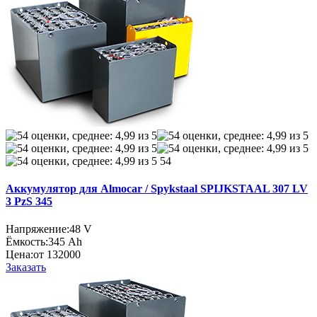
54
Аккумулятор для Almocar / Spykstaal SPIJKSTAAL 307 LV
3 PzS 345
Напряжение:
48 V
Ёмкость:
345 Ah
Цена:
от 132000
Заказать