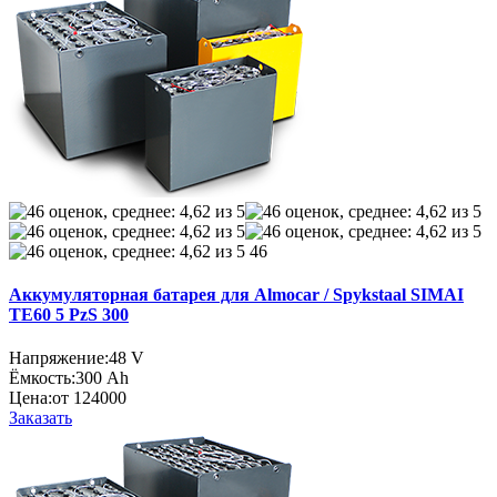
46
Аккумуляторная батарея для Almocar / Spykstaal SIMAI
TE60 5 PzS 300
Напряжение:
48 V
Ёмкость:
300 Ah
Цена:
от 124000
Заказать