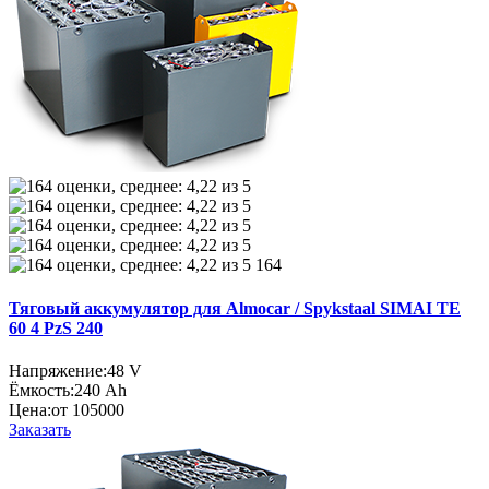
164
Тяговый аккумулятор для Almocar / Spykstaal SIMAI TE
60 4 PzS 240
Напряжение:
48 V
Ёмкость:
240 Ah
Цена:
от 105000
Заказать