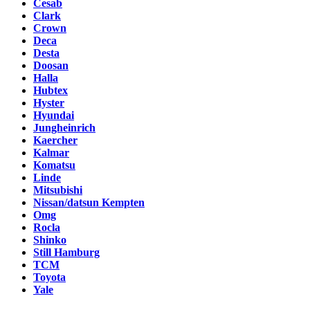
Cesab
Clark
Crown
Deca
Desta
Doosan
Halla
Hubtex
Hyster
Hyundai
Jungheinrich
Kaercher
Kalmar
Komatsu
Linde
Mitsubishi
Nissan/datsun Kempten
Omg
Rocla
Shinko
Still Hamburg
TCM
Toyota
Yale