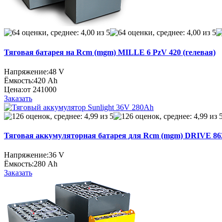
Тяговая батарея на Rcm (mgm) MILLE 6 PzV 420 (гелевая)
Напряжение:
48 V
Ёмкость:
420 Ah
Цена:
от 241000
Заказать
Тяговая аккумуляторная батарея для Rcm (mgm) DRIVE 862 
Напряжение:
36 V
Ёмкость:
280 Ah
Заказать