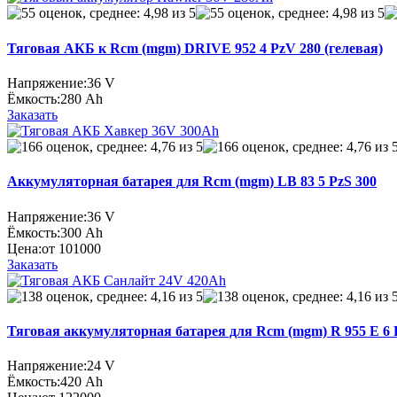
Тяговая АКБ к Rcm (mgm) DRIVE 952 4 PzV 280 (гелевая)
Напряжение:
36 V
Ёмкость:
280 Ah
Заказать
Аккумуляторная батарея для Rcm (mgm) LB 83 5 PzS 300
Напряжение:
36 V
Ёмкость:
300 Ah
Цена:
от 101000
Заказать
Тяговая аккумуляторная батарея для Rcm (mgm) R 955 E 6 P
Напряжение:
24 V
Ёмкость:
420 Ah