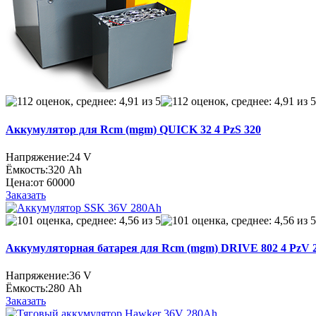
Аккумулятор для Rcm (mgm) QUICK 32 4 PzS 320
Напряжение:
24 V
Ёмкость:
320 Ah
Цена:
от 60000
Заказать
Аккумуляторная батарея для Rcm (mgm) DRIVE 802 4 PzV 2
Напряжение:
36 V
Ёмкость:
280 Ah
Заказать