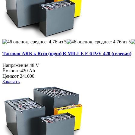
Тяговая АКБ к Rcm (mgm) R MILLE E 6 PzV 420 (гелевая)
Напряжение:
48 V
Ёмкость:
420 Ah
Цена:
от 241000
Заказать