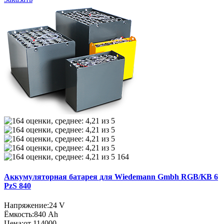
164
Аккумуляторная батарея для Wiedemann Gmbh RGB/KB 6
PzS 840
Напряжение:
24 V
Ёмкость:
840 Ah
Цена:
от 114000