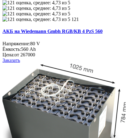
121
АКБ на Wiedemann Gmbh RGB/KB 4 PzS 560
Напряжение:
80 V
Ёмкость:
560 Ah
Цена:
от 267000
Заказать