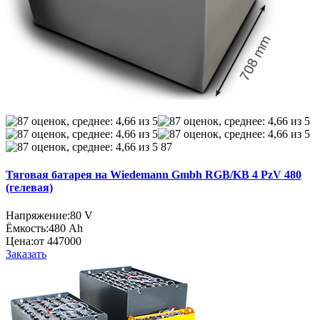
87
Тяговая батарея на Wiedemann Gmbh RGB/KB 4 PzV 480
(гелевая)
Напряжение:
80 V
Ёмкость:
480 Ah
Цена:
от 447000
Заказать