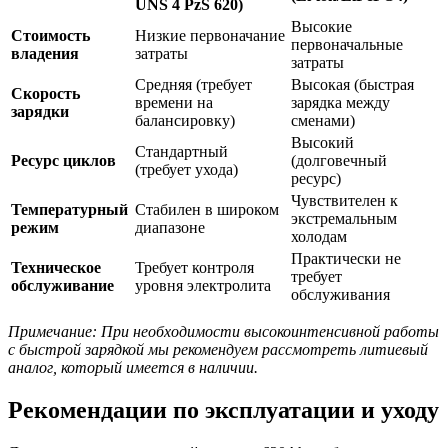
UNS 4 PzS 620)
Высокие
Стоимость
Низкие первоначание
первоначальные
владения
затраты
затраты
Средняя (требует
Высокая (быстрая
Скорость
времени на
зарядка между
зарядки
балансировку)
сменами)
Высокий
Стандартный
Ресурс циклов
(долговечный
(требует ухода)
ресурс)
Чувствителен к
Температурный
Стабилен в широком
экстремальным
режим
диапазоне
холодам
Практически не
Техническое
Требует контроля
требует
обслуживание
уровня электролита
обслуживания
Примечание: При необходимости высокоинтенсивной работы
с быстрой зарядкой мы рекомендуем рассмотреть литиевый
аналог, который имеется в наличии.
Рекомендации по эксплуатации и уходу