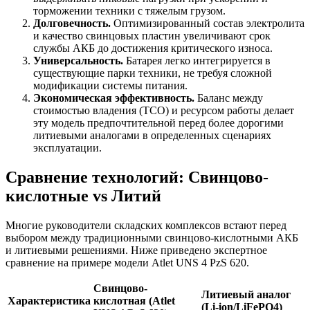
торможении техники с тяжелым грузом.
Долговечность.
Оптимизированный состав электролита
и качество свинцовых пластин увеличивают срок
службы АКБ до достижения критического износа.
Универсальность.
Батарея легко интегрируется в
существующие парки техники, не требуя сложной
модификации системы питания.
Экономическая эффективность.
Баланс между
стоимостью владения (TCO) и ресурсом работы делает
эту модель предпочтительной перед более дорогими
литиевыми аналогами в определенных сценариях
эксплуатации.
Сравнение технологий: Свинцово-
кислотные vs Литий
Многие руководители складских комплексов встают перед
выбором между традиционными свинцово-кислотными АКБ
и литиевыми решениями. Ниже приведено экспертное
сравнение на примере модели Atlet UNS 4 PzS 620.
Свинцово-
Литиевый аналог
Характеристика
кислотная (Atlet
(Li-ion/LiFePO4)