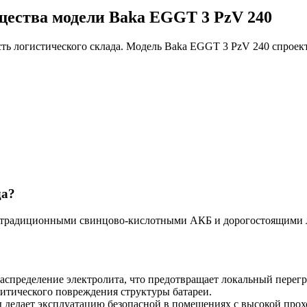
щества модели Baka EGGT 3 PzV 240
ь логистического склада. Модель Baka EGGT 3 PzV 240 спроек
да?
традиционными свинцово-кислотными АКБ и дорогостоящими л
аспределение электролита, что предотвращает локальный перегр
ритического повреждения структуры батареи.
 делает эксплуатацию безопасной в помещениях с высокой прох