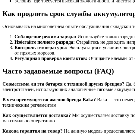
Условия, где требуется высокая экологичность и чистота (
Как продлить срок службы аккумулятор
Основываясь на многолетнем опыте обслуживания складской т
Соблюдение режима заряда:
Используйте только зарядны
Избегайте полного разряда:
Старайтесь не доводить нап
Контроль температуры:
Эксплуатация в условиях экстр
от прямых морозов.
Регулярная проверка контактов:
Очищайте клеммы от о
Часто задаваемые вопросы (FAQ)
Совместима ли эта батарея с техникой других брендов?
Да, 
электротягачей, использующих аналогичные тяговые аккумуля
В чем преимущество именно бренда Baka?
Baka — это немецк
техническим регламентам.
Как осуществляется доставка?
Мы осуществляем доставку по
максимально оперативно.
Какова гарантия на товар?
На данную модель предоставляется