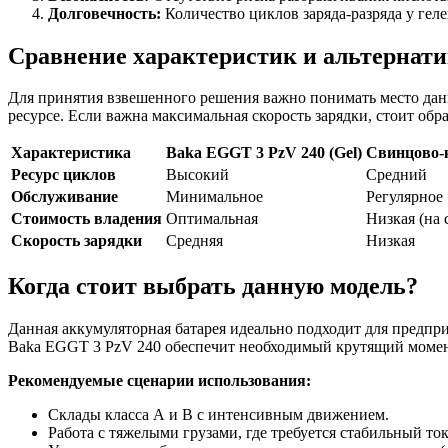
Долговечность:
Количество циклов заряда-разряда у гел
Сравнение характеристик и альтернат
Для принятия взвешенного решения важно понимать место данн
ресурсе. Если важна максимальная скорость зарядки, стоит об
Характеристика
Baka EGGT 3 PzV 240 (Gel)
Свинцово-
Ресурс циклов
Высокий
Средний
Обслуживание
Минимальное
Регулярное
Стоимость владения
Оптимальная
Низкая (на 
Скорость зарядки
Средняя
Низкая
Когда стоит выбрать данную модель?
Данная аккумуляторная батарея идеально подходит для предп
Baka EGGT 3 PzV 240 обеспечит необходимый крутящий момент
Рекомендуемые сценарии использования:
Склады класса А и B с интенсивным движением.
Работа с тяжелыми грузами, где требуется стабильный ток