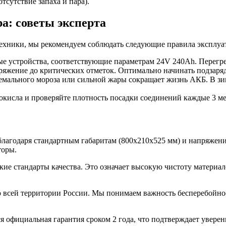
отсутствие запаха и пара).
а: советы эксперта
ехники, мы рекомендуем соблюдать следующие правила эксплуа
е устройства, соответствующие параметрам 24V 240Ah. Перегре
ряжение до критических отметок. Оптимально начинать подзаря
емального мороза или сильной жары сокращает жизнь АКБ. В зи
кисла и проверяйте плотность посадки соединений каждые 3 ме
благодаря стандартным габаритам (800x210x525 мм) и напряжени
торы.
ие стандарты качества. Это означает высокую чистоту материало
 всей территории России. Мы понимаем важность бесперебойнос
 официальная гарантия сроком 2 года, что подтверждает увере