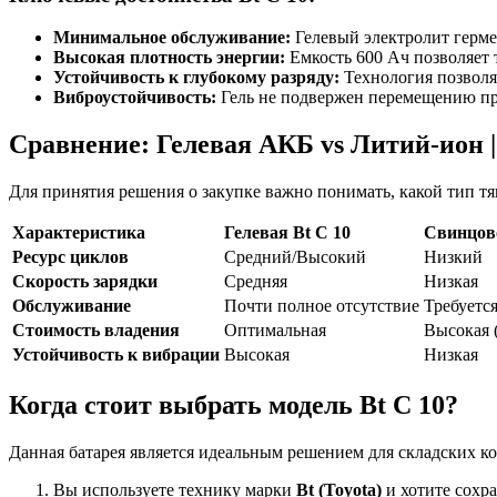
Минимальное обслуживание:
Гелевый электролит гермет
Высокая плотность энергии:
Емкость 600 Ач позволяет 
Устойчивость к глубокому разряду:
Технология позволяе
Виброустойчивость:
Гель не подвержен перемещению при
Сравнение: Гелевая АКБ vs Литий-ион 
Для принятия решения о закупке важно понимать, какой тип т
Характеристика
Гелевая Bt C 10
Свинцово
Ресурс циклов
Средний/Высокий
Низкий
Скорость зарядки
Средняя
Низкая
Обслуживание
Почти полное отсутствие
Требуетс
Стоимость владения
Оптимальная
Высокая (
Устойчивость к вибрации
Высокая
Низкая
Когда стоит выбрать модель Bt C 10?
Данная батарея является идеальным решением для складских ко
Вы используете технику марки
Bt (Toyota)
и хотите сохр