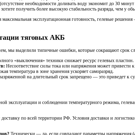
(отсутствие необходимости доливать воду экономит до 30 минут 
 хотите получить более высокую стабильность разряда, чем у 
 максимальная эксплуатационная готовность, гелевые решения —
атации тяговых АКБ
ем, мы выделили типичные ошибки, которые сокращают срок сл
олного «выключения» техники снижает ресурс гелевых пластин. 
в:
Несоответствие силы тока или напряжения может привести к 
ая температура в зоне хранения ускоряет саморазряд.
азряженной на длительный срок запрещено — это приведет к су
ой эксплуатации и соблюдении температурного режима, гелевая 
доставку по всей территории РФ. Условия доставки и логистик
дов?
Технически — да, если совпадают параметры напряжения (