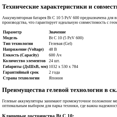
Технические характеристики и совмес
Аккумуляторная батарея Bt C 10 5 PzV 600 предназначена для
производства, что гарантирует идеальную совместимость с ге
Параметр
Значение
Модель
Bt C 10 (5 PzV 600)
Тип технологии
Гелевая (Gel)
Напряжение (Voltage)
48 В
Емкость (Capacity)
600 Ач
Количество элементов
24 шт.
Габариты (ДхШхВ, мм)
1032 x 530 x 784
Гарантийный срок
2 года
Страна технологии
Япония
Преимущества гелевой технологии в ск
Гелевые аккумуляторы занимают промежуточное положение м
оптимальным выбором для парка техники, где важна надежност
Ключевые достоинства Bt C 10: