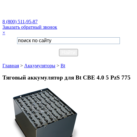
8 (800) 511-95-87
Заказать обратный звонок
×
Главная
>
Аккумуляторы
>
Bt
Тяговый аккумулятор для Bt CBE 4.0 5 PzS 775