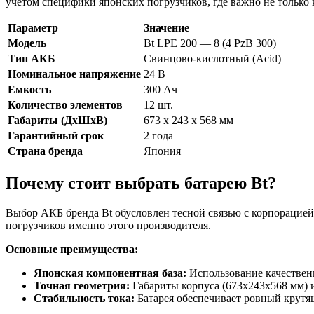
учетом специфики японских погрузчиков, где важно не только к
Параметр
Значение
Модель
Bt LPE 200 — 8 (4 PzB 300)
Тип АКБ
Свинцово-кислотный (Acid)
Номинальное напряжение
24 В
Емкость
300 Ач
Количество элементов
12 шт.
Габариты (ДхШхВ)
673 х 243 х 568 мм
Гарантийный срок
2 года
Страна бренда
Япония
Почему стоит выбрать батарею Bt?
Выбор АКБ бренда Bt обусловлен тесной связью с корпорацией 
погрузчиков именно этого производителя.
Основные преимущества:
Японская компонентная база:
Использование качествен
Точная геометрия:
Габариты корпуса (673x243x568 мм) 
Стабильность тока:
Батарея обеспечивает ровный крутящ