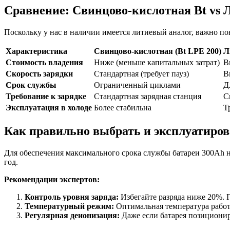
Сравнение: Свинцово-кислотная Bt vs
Поскольку у нас в наличии имеется литиевый аналог, важно п
Характеристика
Свинцово-кислотная (Bt LPE 200)
Л
Стоимость владения
Ниже (меньше капитальных затрат)
В
Скорость зарядки
Стандартная (требует пауз)
В
Срок службы
Ограниченный циклами
Д
Требование к зарядке
Стандартная зарядная станция
С
Эксплуатация в холоде
Более стабильна
Т
Как правильно выбрать и эксплуатиро
Для обеспечения максимального срока службы батареи 300Ah 
год.
Рекомендации экспертов:
Контроль уровня заряда:
Избегайте разряда ниже 20%. 
Температурный режим:
Оптимальная температура работы
Регулярная деионизация:
Даже если батарея позициониру