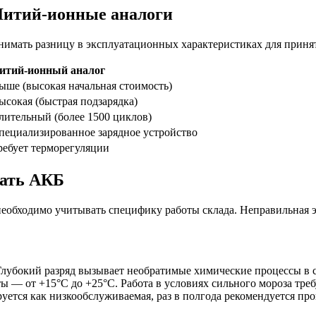
 Литий-ионные аналоги
онимать разницу в эксплуатационных характеристиках для приня
итий-ионный аналог
ыше (высокая начальная стоимость)
ысокая (быстрая подзарядка)
лительный (более 1500 циклов)
пециализированное зарядное устройство
ребует терморегуляции
вать АКБ
необходимо учитывать специфику работы склада. Неправильная 
Глубокий разряд вызывает необратимые химические процессы в 
 — от +15°C до +25°C. Работа в условиях сильного мороза тре
ется как низкообслуживаемая, раз в полгода рекомендуется пров