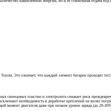
оличество накопленной энергии, но и её стабильная отдача под 
Toyota. Это означает, что каждый элемент батареи проходит тес
ных свинцовых пластин и электролита снижает риск преждевре
исключают необходимость в доработке креплений на вилке погру
ий момент двигателя даже при низком уровне заряда (до 20-30%