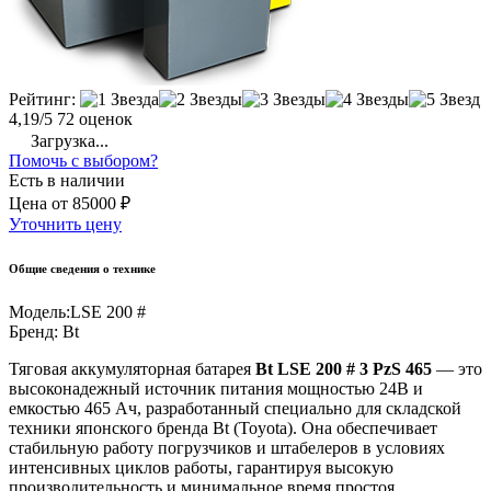
Рейтинг:
4,19/5
72 оценок
Загрузка...
Помочь с выбором?
Есть в наличии
Цена
от
85000 ₽
Уточнить цену
Общие сведения о технике
Модель:
LSE 200 #
Бренд:
Bt
Тяговая аккумуляторная батарея
Bt LSE 200 # 3 PzS 465
— это
высоконадежный источник питания мощностью 24В и
емкостью 465 Ач, разработанный специально для складской
техники японского бренда Bt (Toyota). Она обеспечивает
стабильную работу погрузчиков и штабелеров в условиях
интенсивных циклов работы, гарантируя высокую
производительность и минимальное время простоя.