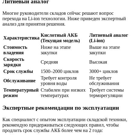
Литиевый аналог
Многие руководители складов сейчас решают вопрос
перехода на Li-ion технологии. Ниже приведен экспертный
анализ для принятия решения.
Кислотный АКБ
Литиевый аналог
Характеристика
(Текущая модель)
(Li-ion)
Стоимость
Ниже на этапе
Выше на этапе
владения
закупки
закупки
Скорость
Средняя
Высокая
зарядки
Срок службы
1500–2000 циклов
3000+ циклов
Требует контроля
Не требует
Обслуживание
уровня воды
обслуживания
Температурный
Стабилен при низких
Требует системы
режим
температурах
терморегуляции
Экспертные рекомендации по эксплуатации
Как специалист с опытом эксплуатации складской техники,
рекомендую придерживаться следующих правил, чтобы
продлить срок службы АКБ более чем на 2 года: