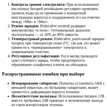
Контроль уровня электролита:
При использовании
кислотных батарей необходимо регулярно проверять
уровень воды (если применимо к конкретной
конструкции корпуса) и поддерживать его на отметке
между «Min» и «Max».
Режим зарядки:
Избегайте полной разрядки
аккумулятора «в ноль». Оптимальный диапазон
эксплуатации — от 20% до 80% емкости.
Температурный режим:
Избегайте длительной зарядки
батареи при температуре ниже 0°C, так как это может
привести к «вымораживанию» электролита и
повреждению пластин.
Регулярная десульфатация:
Раз в месяц проводите
цикл глубокого заряда, чтобы предотвратить
образование сульфатных пленок на обкладках.
Распространенные ошибки при выборе
Игнорирование габаритов:
Попытка установить АКБ с
меньшей емкостью, но большими габаритами, может
привести к деформации корпуса техники.
Несоответствие вольтажа:
Использование батареи 12В
вместо требуемых 24В приведет к мгновенному выходу
из строя контроллеров техники.