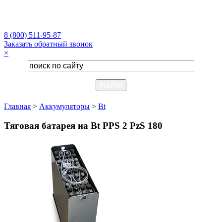
8 (800) 511-95-87
Заказать обратный звонок
×
Главная
>
Аккумуляторы
>
Bt
Тяговая батарея на Bt PPS 2 PzS 180