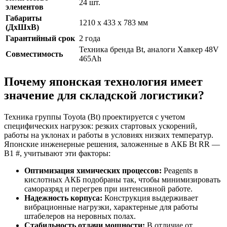
24 шт.
элементов
Габариты
1210 х 433 х 783 мм
(ДхШхВ)
Гарантийный срок
2 года
Техника бренда Bt, аналоги Хавкер 48V
Совместимость
465Ah
Почему японская технология имеет
значение для складской логистики?
Техника группы Toyota (Bt) проектируется с учетом
специфических нагрузок: резких стартовых ускорений,
работы на уклонах и работы в условиях низких температур.
Японские инженерные решения, заложенные в АКБ Bt RR —
B1 #, учитывают эти факторы:
Оптимизация химических процессов:
Реagents в
кислотных АКБ подобраны так, чтобы минимизировать
саморазряд и перегрев при интенсивной работе.
Надежность корпуса:
Конструкция выдерживает
вибрационные нагрузки, характерные для работы
штабелеров на неровных полах.
Стабильность отдачи мощности:
В отличие от