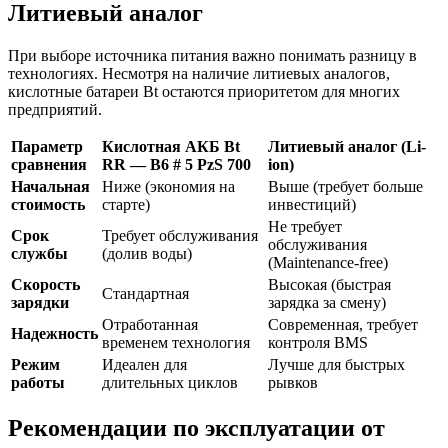
Литиевый аналог
При выборе источника питания важно понимать разницу в
технологиях. Несмотря на наличие литиевых аналогов,
кислотные батареи Bt остаются приоритетом для многих
предприятий.
Параметр
Кислотная АКБ Bt
Литиевый аналог (Li-
сравнения
RR — B6 # 5 PzS 700
ion)
Начальная
Ниже (экономия на
Выше (требует больше
стоимость
старте)
инвестиций)
Не требует
Срок
Требует обслуживания
обслуживания
службы
(долив воды)
(Maintenance-free)
Скорость
Высокая (быстрая
Стандартная
зарядки
зарядка за смену)
Отработанная
Современная, требует
Надежность
временем технология
контроля BMS
Режим
Идеален для
Лучше для быстрых
работы
длительных циклов
рывков
Рекомендации по эксплуатации от