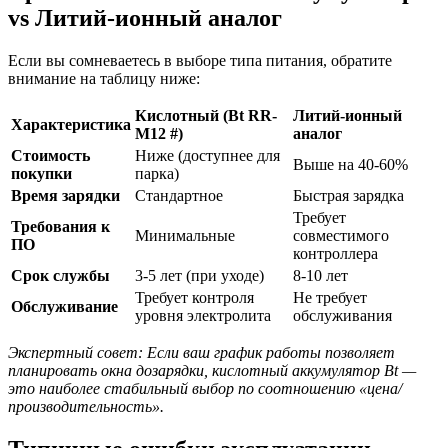
vs Литий-ионный аналог
Если вы сомневаетесь в выборе типа питания, обратите
внимание на таблицу ниже:
Кислотный (Bt RR-
Литий-ионный
Характеристика
M12 #)
аналог
Стоимость
Ниже (доступнее для
Выше на 40-60%
покупки
парка)
Время зарядки
Стандартное
Быстрая зарядка
Требует
Требования к
Минимальные
совместимого
ПО
контроллера
Срок службы
3-5 лет (при уходе)
8-10 лет
Требует контроля
Не требует
Обслуживание
уровня электролита
обслуживания
Экспертный совет: Если ваш график работы позволяет
планировать окна дозарядки, кислотный аккумулятор Bt —
это наиболее стабильный выбор по соотношению «цена/
производительность».