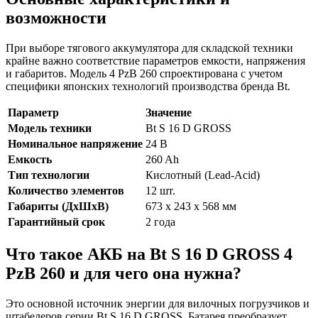
возможности
При выборе тягового аккумулятора для складской техники
крайне важно соответствие параметров емкости, напряжения
и габаритов. Модель 4 PzB 260 спроектирована с учетом
специфики японских технологий производства брендa Bt.
Параметр
Значение
Модель техники
Bt S 16 D GROSS
Номинальное напряжение
24 В
Емкость
260 Ah
Тип технологии
Кислотный (Lead-Acid)
Количество элементов
12 шт.
Габариты (ДхШхВ)
673 х 243 х 568 мм
Гарантийный срок
2 года
Что такое АКБ на Bt S 16 D GROSS 4
PzB 260 и для чего она нужна?
Это основной источник энергии для вилочных погрузчиков и
штабелеров серии Bt S 16 D GROSS. Батарея преобразует