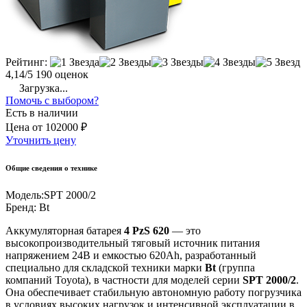
Рейтинг:
4,14/5
190 оценок
Загрузка...
Помочь с выбором?
Есть в наличии
Цена
от
102000 ₽
Уточнить цену
Общие сведения о технике
Модель:
SPT 2000/2
Бренд:
Bt
Аккумуляторная батарея
4 PzS 620
— это
высокопроизводительный тяговый источник питания
напряжением 24В и емкостью 620Ah, разработанный
специально для складской техники марки
Bt
(группа
компаний Toyota), в частности для моделей серии
SPT 2000/2
.
Она обеспечивает стабильную автономную работу погрузчика
в условиях высоких нагрузок и интенсивной эксплуатации в