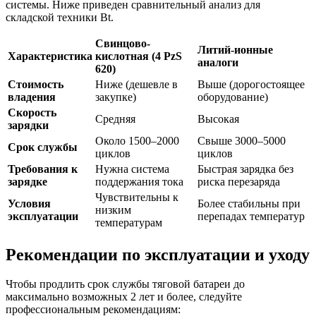
системы. Ниже приведен сравнительный анализ для
складской техники Bt.
Свинцово-
Литий-ионные
Характеристика
кислотная (4 PzS
аналоги
620)
Стоимость
Ниже (дешевле в
Выше (дорогостоящее
владения
закупке)
оборудование)
Скорость
Средняя
Высокая
зарядки
Около 1500–2000
Свыше 3000–5000
Срок службы
циклов
циклов
Требования к
Нужна система
Быстрая зарядка без
зарядке
поддержания тока
риска перезаряда
Чувствительны к
Условия
Более стабильны при
низким
эксплуатации
перепадах температур
температурам
Рекомендации по эксплуатации и уходу
Чтобы продлить срок службы тяговой батареи до
максимально возможных 2 лет и более, следуйте
профессиональным рекомендациям: