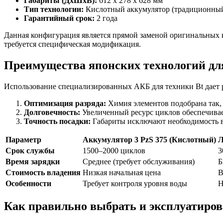
Габариты (ДхШхВ):
612 x 278 x 628 мм
Тип технологии:
Кислотный аккумулятор (традиционный
Гарантийный срок:
2 года
Данная конфигурация является прямой заменой оригинальных 
требуется специфическая модификация.
Преимущества японских технологий дл
Использование специализированных АКБ для техники Bt дает
Оптимизация разряда:
Химия элементов подобрана так,
Долговечность:
Увеличенный ресурс циклов обеспечивае
Точность посадки:
Габариты исключают необходимость в
Параметр
Аккумулятор 3 PzS 375 (Кислотный)
Л
Срок службы
1500–2000 циклов
3
Время зарядки
Среднее (требует обслуживания)
Б
Стоимость владения
Низкая начальная цена
В
Особенности
Требует контроля уровня воды
Н
Как правильно выбрать и эксплуатиро