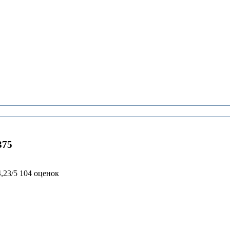
375
4,23/5
104 оценок