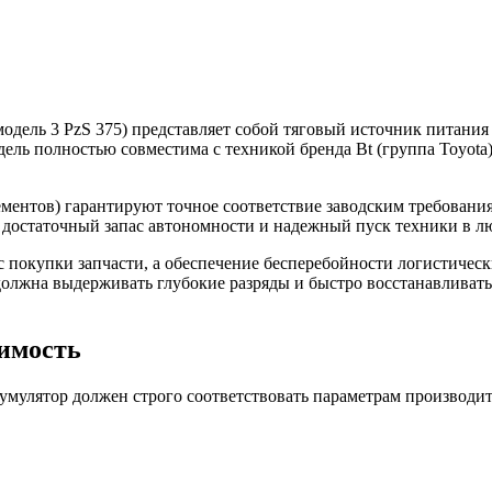
модель 3 PzS 375) представляет собой тяговый источник питани
ель полностью совместима с техникой бренда Bt (группа Toyota
ментов) гарантируют точное соответствие заводским требования
достаточный запас автономности и надежный пуск техники в лю
 покупки запчасти, а обеспечение бесперебойности логистичес
должна выдерживать глубокие разряды и быстро восстанавливать 
тимость
кумулятор должен строго соответствовать параметрам производ