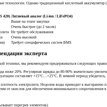
ые технологии. Однако традиционный кислотный аккумулятор (ка
S 420)
Литиевый аналог (Li-ion / LiFePO4)
Выше на этапе закупки
Очень быстрое (до 2 часов)
олита
Не требует обслуживания
ки
Очень высокий
ия)
Требует специфических систем BMS
ендации эксперта
кой техники, мы рекомендуем придерживаться следующих прави
яда ниже 20%. Регулярная зарядка до 80-90% значительно увелич
атации составляет +15°C…+25°C. В зимний период убедитесь, ч
 плотность электролита. Недолив воды приводит к выгоранию п
лемм от окислов для обеспечения минимального сопротивления в
ызывает перегрев элементов).