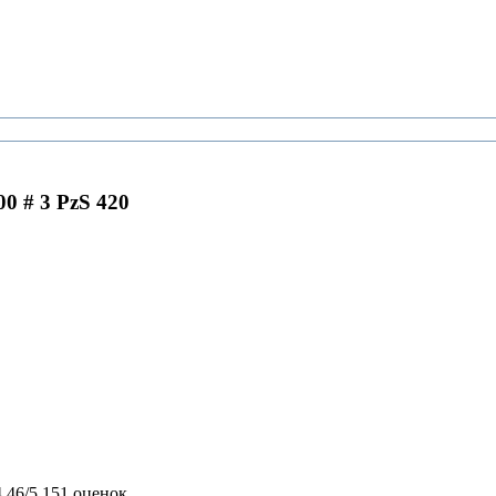
 # 3 PzS 420
4,46/5
151 оценок