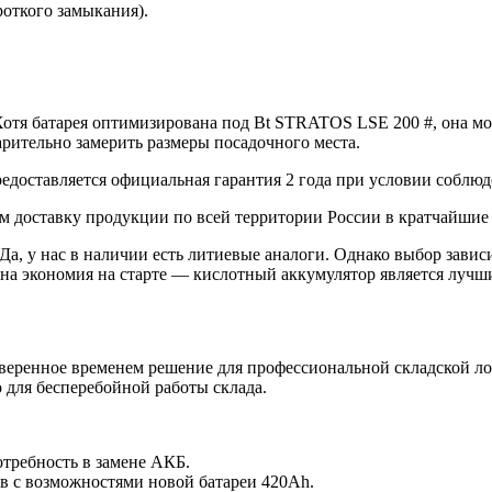
откого замыкания).
отя батарея оптимизирована под Bt STRATOS LSE 200 #, она м
рительно замерить размеры посадочного места.
доставляется официальная гарантия 2 года при условии соблюде
м доставку продукции по всей территории России в кратчайшие 
Да, у нас в наличии есть литиевые аналоги. Однако выбор завис
жна экономия на старте — кислотный аккумулятор является луч
веренное временем решение для профессиональной складской ло
 для бесперебойной работы склада.
отребность в замене АКБ.
в с возможностями новой батареи 420Ah.