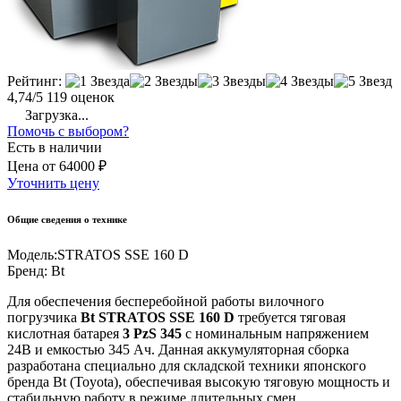
Рейтинг:
4,74/5
119 оценок
Загрузка...
Помочь с выбором?
Есть в наличии
Цена
от
64000 ₽
Уточнить цену
Общие сведения о технике
Модель:
STRATOS SSE 160 D
Бренд:
Bt
Для обеспечения бесперебойной работы вилочного
погрузчика
Bt STRATOS SSE 160 D
требуется тяговая
кислотная батарея
3 PzS 345
с номинальным напряжением
24В и емкостью 345 Ач. Данная аккумуляторная сборка
разработана специально для складской техники японского
бренда Bt (Toyota), обеспечивая высокую тяговую мощность и
стабильную работу в режиме длительных смен.