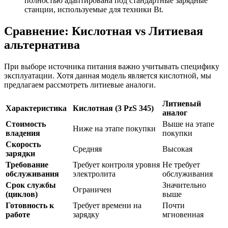
полностью адаптирована под стандартные зарядные
станции, используемые для техники Bt.
Сравнение: Кислотная vs Литиевая
альтернатива
При выборе источника питания важно учитывать специфику
эксплуатации. Хотя данная модель является кислотной, мы
предлагаем рассмотреть литиевые аналоги.
Литиевый
Характеристика
Кислотная (3 PzS 345)
аналог
Стоимость
Выше на этапе
Ниже на этапе покупки
владения
покупки
Скорость
Средняя
Высокая
зарядки
Требование
Требует контроля уровня
Не требует
обслуживания
электролита
обслуживания
Срок службы
Значительно
Ограничен
(циклов)
выше
Готовность к
Требует времени на
Почти
работе
зарядку
мгновенная