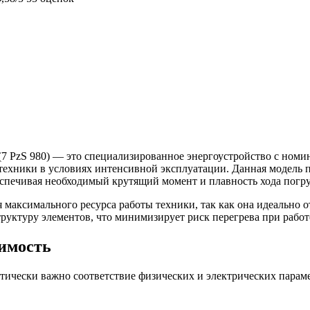
 (7 PzS 980) — это специализированное энергоустройство с ном
техники в условиях интенсивной эксплуатации. Данная модель п
еспечивая необходимый крутящий момент и плавность хода погру
я максимального ресурса работы техники, так как она идеально 
уктуру элементов, что минимизирует риск перегрева при работ
тимость
итически важно соответствие физических и электрических пара