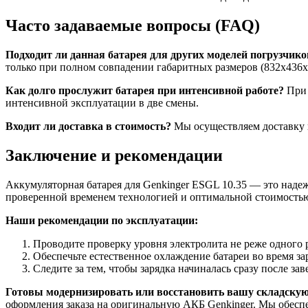
Часто задаваемые вопросы (FAQ)
Подходит ли данная батарея для других моделей погрузчико
только при полном совпадении габаритных размеров (832x436x7
Как долго прослужит батарея при интенсивной работе?
При 
интенсивной эксплуатации в две смены.
Входит ли доставка в стоимость?
Мы осуществляем доставку п
Заключение и рекомендации
Аккумуляторная батарея для Genkinger ESGL 10.35 — это наде
проверенной временем технологией и оптимальной стоимостью
Наши рекомендации по эксплуатации:
Проводите проверку уровня электролита не реже одного р
Обеспечьте естественное охлаждение батареи во время за
Следите за тем, чтобы зарядка начиналась сразу после за
Готовы модернизировать или восстановить вашу складскую
оформления заказа на оригинальную АКБ Genkinger. Мы обесп