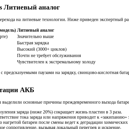
s Литиевый аналог
ерехода на литиевые технологии. Ниже приведен экспертный ра
модель)
Литиевый аналог
рте)
Значительно выше
Быстрая зарядка
Высокий (3000+ циклов)
Почти не требует обслуживания
Чувствителен к экстремальному холоду
с предсказуемыми паузами на зарядку, свинцово-кислотная бата
атации АКБ
ы выделили основные причины преждевременного выхода батарей
уления заряда (ниже 20%) сокращает жизнь пластин в 3 раза.
ветствие тока заряда или напряжения приводит к «закипанию» 
о нагретой батареи после смены ведет к деградации химических 
ое сопротивление, вызывая локальный перегрев и искрение.