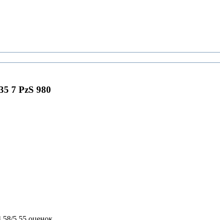
5 7 PzS 980
4,58/5
55 оценок