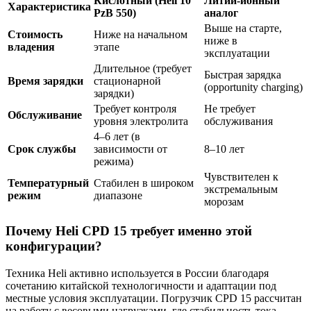
Кислотный (Heli 10
Литий-ионный
Характеристика
PzB 550)
аналог
Выше на старте,
Стоимость
Ниже на начальном
ниже в
владения
этапе
эксплуатации
Длительное (требует
Быстрая зарядка
Время зарядки
стационарной
(opportunity charging)
зарядки)
Требует контроля
Не требует
Обслуживание
уровня электролита
обслуживания
4–6 лет (в
Срок службы
зависимости от
8–10 лет
режима)
Чувствителен к
Температурный
Стабилен в широком
экстремальным
режим
диапазоне
морозам
Почему Heli CPD 15 требует именно этой
конфигурации?
Техника Heli активно используется в России благодаря
сочетанию китайской технологичности и адаптации под
местные условия эксплуатации. Погрузчик CPD 15 рассчитан
на работу с весовыми нагрузками, где стабильность тока