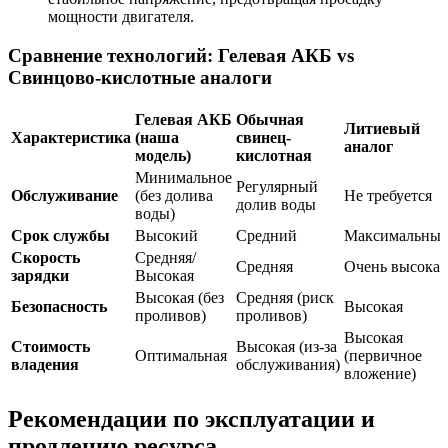
мощности двигателя.
Сравнение технологий: Гелевая АКБ vs
Свинцово-кислотные аналоги
Гелевая АКБ
Обычная
Литиевый
Характеристика
(наша
свинец-
аналог
модель)
кислотная
Минимальное
Регулярный
Обслуживание
(без долива
Не требуется
долив воды
воды)
Срок службы
Высокий
Средний
Максимальны
Скорость
Средняя/
Средняя
Очень высокая
зарядки
Высокая
Высокая (без
Средняя (риск
Безопасность
Высокая
проливов)
проливов)
Высокая
Стоимость
Высокая (из-за
Оптимальная
(первичное
владения
обслуживания)
вложение)
Рекомендации по эксплуатации и
продлению ресурса