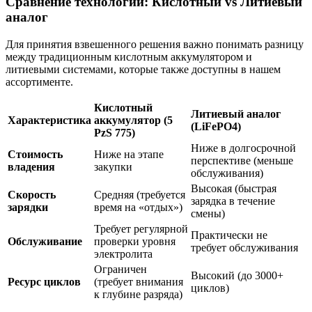
Сравнение технологий: Кислотный vs Литиевый
аналог
Для принятия взвешенного решения важно понимать разницу
между традиционным кислотным аккумулятором и
литиевыми системами, которые также доступны в нашем
ассортименте.
Кислотный
Литиевый аналог
Характеристика
аккумулятор (5
(LiFePO4)
PzS 775)
Ниже в долгосрочной
Стоимость
Ниже на этапе
перспективе (меньше
владения
закупки
обслуживания)
Высокая (быстрая
Скорость
Средняя (требуется
зарядка в течение
зарядки
время на «отдых»)
смены)
Требует регулярной
Практически не
Обслуживание
проверки уровня
требует обслуживания
электролита
Ограничен
Высокий (до 3000+
Ресурс циклов
(требует внимания
циклов)
к глубине разряда)