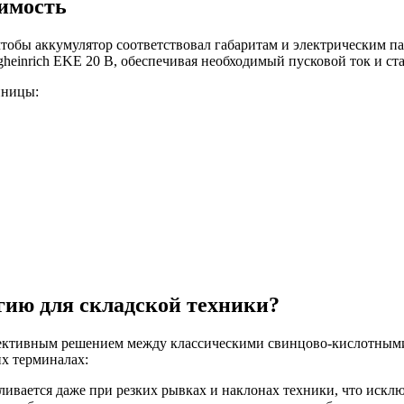
тимость
чтобы аккумулятор соответствовал габаритам и электрическим п
gheinrich EKE 20 B, обеспечивая необходимый пусковой ток и ст
иницы:
гию для складской техники?
ективным решением между классическими свинцово-кислотными
х терминалах:
ивается даже при резких рывках и наклонах техники, что исклю