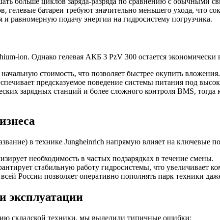
шать больше циклов заряда-разряда по сравнению с обычными 
, гелевые батареи требуют значительно меньшего ухода, что со
 и равномерную подачу энергии на гидросистему погрузчика.
hium-ion. Однако гелевая АКБ 3 PzV 300 остается экономически
ачальную стоимость, что позволяет быстрее окупить вложения.
спечивает предсказуемое поведение системы питания под высо
ких зарядных станций и более сложного контроля BMS, тогда 
изнеса
вание) в технике Jungheinrich напрямую влияет на ключевые по
зирует необходимость в частых подзарядках в течение смены.
антирует стабильную работу гидросистемы, что увеличивает ко
всей России позволяет оперативно пополнять парк техники даже
и эксплуатации
нию складской техники, мы выделили типичные ошибки: