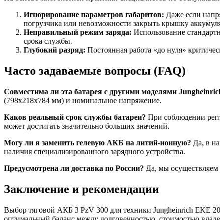
Игнорирование параметров габаритов:
Даже если напря
погрузчика или невозможности закрыть крышку аккумуля
Неправильный режим заряда:
Использование стандартн
срока службы.
Глубокий разряд:
Постоянная работа «до нуля» критичес
Часто задаваемые вопросы (FAQ)
Совместима ли эта батарея с другими моделями Jungheinric
(798x218x784 мм) и номинальное напряжение.
Каков реальный срок службы батареи?
При соблюдении регла
может достигать значительно больших значений.
Могу ли я заменить гелевую АКБ на литий-ионную?
Да, в н
наличия специализированного зарядного устройства.
Предусмотрена ли доставка по России?
Да, мы осуществляем 
Заключение и рекомендации
Выбор тяговой АКБ 3 PzV 300 для техники Jungheinrich EKE 2
оптимальный баланс между долговечностью, стоимостью влад