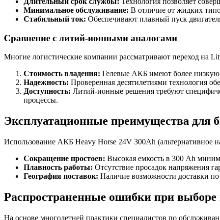
Длительный срок службы:
Технология позволяет совер
Минимальное обслуживание:
В отличие от жидких типов
Стабильный ток:
Обеспечивают плавный пуск двигателя
Сравнение с литий-ионными аналогами
Многие логистические компании рассматривают переход на Lit
Стоимость владения:
Гелевые АКБ имеют более низкую н
Надежность:
Проверенная десятилетиями технология обе
Доступность:
Литий-ионные решения требуют специфичес
процессы.
Эксплуатационные преимущества для б
Использование АКБ Heavy Horse 24V 300Ah (альтернативное наз
Сокращение простоев:
Высокая емкость в 300 Ah миними
Плавность работы:
Отсутствие просадок напряжения гар
География поставок:
Наличие возможности доставки по 
Распространенные ошибки при выборе 
На основе многолетней практики специалистов по обслужива