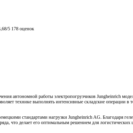
4,68/5
178 оценок
ечения автономной работы электропогрузчиков Jungheinrich мод
озволяет технике выполнять интенсивные складские операции в 
мецкими стандартами нагрузки Jungheinrich AG. Благодаря геле
ряда, что делает его оптимальным решением для логистических 