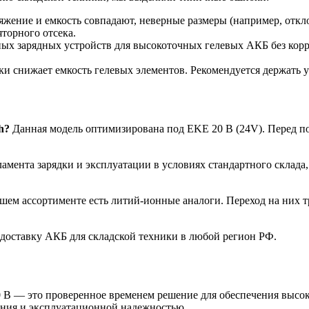
жение и емкость совпадают, неверные размеры (например, откл
торного отсека.
ых зарядных устройств для высокоточных гелевых АКБ без кор
ки снижает емкость гелевых элементов. Рекомендуется держать 
h?
Данная модель оптимизирована под EKE 20 B (24V). Перед по
мента зарядки и эксплуатации в условиях стандартного склада, 
ашем ассортименте есть литий-ионные аналоги. Переход на них 
доставку АКБ для складской техники в любой регион РФ.
0 B — это проверенное временем решение для обеспечения высок
ения и эксплуатационной надежностью.