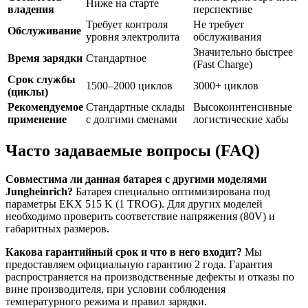
Ниже на старте
владения
перспективе
Требует контроля
Не требует
Обслуживание
уровня электролита
обслуживания
Значительно быстрее
Время зарядки
Стандартное
(Fast Charge)
Срок службы
1500–2000 циклов
3000+ циклов
(циклы)
Рекомендуемое
Стандартные склады
Высокоинтенсивные
применение
с долгими сменами
логистические хабы
Часто задаваемые вопросы (FAQ)
Совместима ли данная батарея с другими моделями
Jungheinrich?
Батарея специально оптимизирована под
параметры EKX 515 K (1 TROG). Для других моделей
необходимо проверить соответствие напряжения (80V) и
габаритных размеров.
Какова гарантийный срок и что в него входит?
Мы
предоставляем официальную гарантию 2 года. Гарантия
распространяется на производственные дефекты и отказы по
вине производителя, при условии соблюдения
температурного режима и правил зарядки.