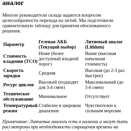
аналог
Многие руководители склада задаются вопросом
целесообразности перехода на литий. Мы подготовили
сравнительную таблицу для принятия обоснованного
решения.
Гелевая АКБ
Литиевый аналог
Параметр
(Текущий выбор)
(Lithium)
Ниже (более
Выше (высокая
Стоимость
доступный входной
начальная
владения (TCO)
порог)
стоимость)
Скорость
Высокая (до 2-3 раз
Средняя
зарядки
быстрее)
Высокий (подходит
Максимальный (до
Ресурс циклов
для 3-4 смен)
5-6 смен)
Техническое
Минимальное
Отсутствует
обслуживание
Температурный
Стабилен в широком
Чувствителен к
режим
диапазоне
сильным морозам
Примечание: Литиевые аналоги есть в наличии и могут быть
рассмотрены при необходимости сокращения времени на