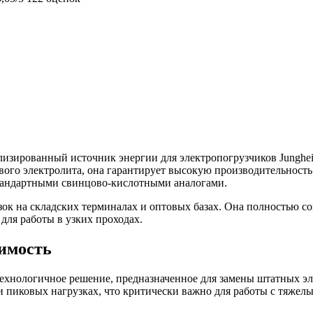
ализированный источник энергии для электропогрузчиков Junghe
вого электролита, она гарантирует высокую производительность
тандартными свинцово-кислотными аналогами.
ок на складских терминалах и оптовых базах. Она полностью сов
для работы в узких проходах.
тимость
ехнологичное решение, предназначенное для замены штатных эле
и пиковых нагрузках, что критически важно для работы с тяжел