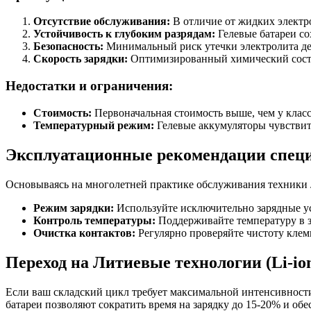
Отсутствие обслуживания:
В отличие от жидких электро
Устойчивость к глубоким разрядам:
Гелевые батареи со
Безопасность:
Минимальный риск утечки электролита дел
Скорость зарядки:
Оптимизированный химический состав 
Недостатки и ограничения:
Стоимость:
Первоначальная стоимость выше, чем у клас
Температурный режим:
Гелевые аккумуляторы чувствите
Эксплуатационные рекомендации спец
Основываясь на многолетней практике обслуживания техники J
Режим зарядки:
Используйте исключительно зарядные ус
Контроль температуры:
Поддерживайте температуру в з
Очистка контактов:
Регулярно проверяйте чистоту клем
Переход на Литиевые технологии (Li-io
Если ваш складский цикл требует максимальной интенсивност
батареи позволяют сократить время на зарядку до 15-20% и об