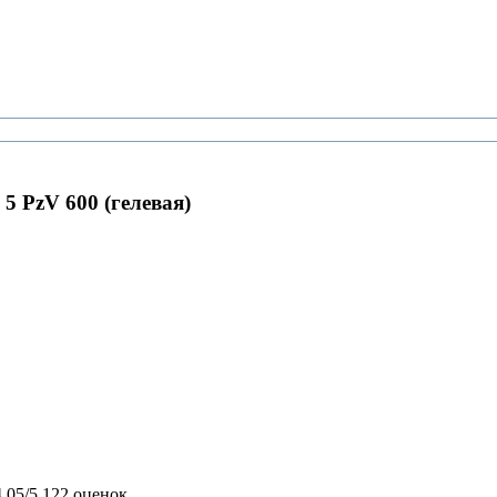
5 PzV 600 (гелевая)
4,05/5
122 оценок