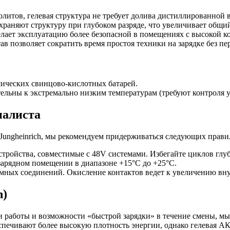
литов, гелевая структура не требует долива дистиллированной 
храняют структуру при глубоком разряде, что увеличивает общ
ает эксплуатацию более безопасной в помещениях с высокой к
позволяет сократить время простоя техники на зарядке без пер
сических свинцово-кислотных батарей.
льны к экстремально низким температурам (требуют контроля у
иалиста
ungheinrich, мы рекомендуем придерживаться следующих правил
тройства, совместимые с 48V системами. Избегайте циклов глуб
арядном помещении в диапазоне +15°C до +25°C.
мных соединений. Окисление контактов ведет к увеличению вну
n)
и работы и возможности «быстрой зарядки» в течение смены, м
еспечивают более высокую плотность энергии, однако гелевая АК