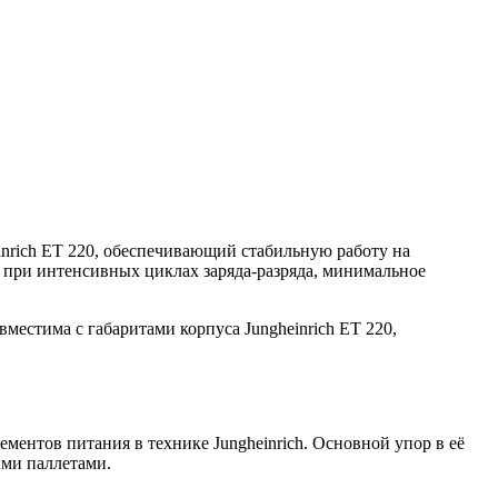
inrich ET 220, обеспечивающий стабильную работу на
 при интенсивных циклах заряда-разряда, минимальное
местима с габаритами корпуса Jungheinrich ET 220,
ментов питания в технике Jungheinrich. Основной упор в её
ыми паллетами.