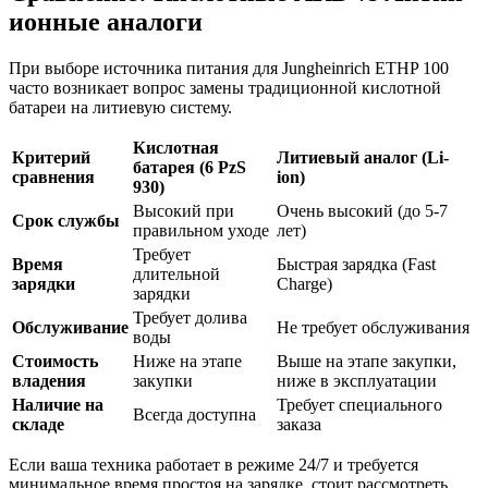
ионные аналоги
При выборе источника питания для Jungheinrich ETHP 100
часто возникает вопрос замены традиционной кислотной
батареи на литиевую систему.
Кислотная
Критерий
Литиевый аналог (Li-
батарея (6 PzS
сравнения
ion)
930)
Высокий при
Очень высокий (до 5-7
Срок службы
правильном уходе
лет)
Требует
Время
Быстрая зарядка (Fast
длительной
зарядки
Charge)
зарядки
Требует долива
Обслуживание
Не требует обслуживания
воды
Стоимость
Ниже на этапе
Выше на этапе закупки,
владения
закупки
ниже в эксплуатации
Наличие на
Требует специального
Всегда доступна
складе
заказа
Если ваша техника работает в режиме 24/7 и требуется
минимальное время простоя на зарядке, стоит рассмотреть