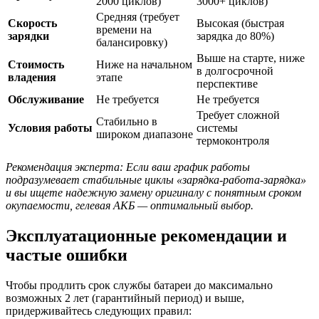
2000 циклов)
3000+ циклов)
Средняя (требует
Скорость
Высокая (быстрая
времени на
зарядки
зарядка до 80%)
балансировку)
Выше на старте, ниже
Стоимость
Ниже на начальном
в долгосрочной
владения
этапе
перспективе
Обслуживание
Не требуется
Не требуется
Требует сложной
Стабильно в
Условия работы
системы
широком диапазоне
термоконтроля
Рекомендация эксперта: Если ваш график работы
подразумевает стабильные циклы «зарядка-работа-зарядка»
и вы ищете надежную замену оригиналу с понятным сроком
окупаемости, гелевая АКБ — оптимальный выбор.
Эксплуатационные рекомендации и
частые ошибки
Чтобы продлить срок службы батареи до максимально
возможных 2 лет (гарантийный период) и выше,
придерживайтесь следующих правил: