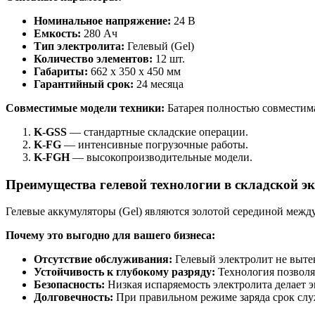
Номинальное напряжение:
24 В
Емкость:
280 Ач
Тип электролита:
Гелевый (Gel)
Количество элементов:
12 шт.
Габариты:
662 x 350 x 450 мм
Гарантийный срок:
24 месяца
Совместимые модели техники:
Батарея полностью совместима
K-GSS
— стандартные складские операции.
K-FG
— интенсивные погрузочные работы.
K-FGH
— высокопроизводительные модели.
Преимущества гелевой технологии в складской э
Гелевые аккумуляторы (Gel) являются золотой серединой ме
Почему это выгодно для вашего бизнеса:
Отсутствие обслуживания:
Гелевый электролит не вытек
Устойчивость к глубокому разряду:
Технология позволяе
Безопасность:
Низкая испаряемость электролита делает 
Долговечность:
При правильном режиме заряда срок сл