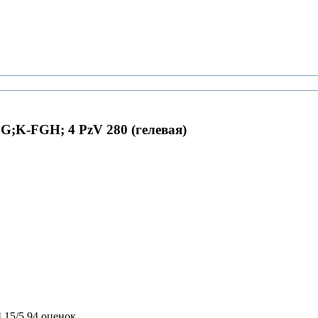
G;K-FGH; 4 PzV 280 (гелевая)
4,15/5
94 оценок