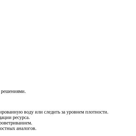
 решениями.
ированную воду или следить за уровнем плотности.
дации ресурса.
роветриванием.
остных аналогов.