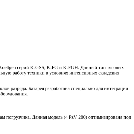
в Koettgen серий K-GSS, K-FG и K-FGH. Данный тип тяговых
ильную работу техники в условиях интенсивных складских
лов разряда. Батарея разработана специально для интеграции
оборудования.
ам погрузчика. Данная модель (4 PzV 280) оптимизирована под