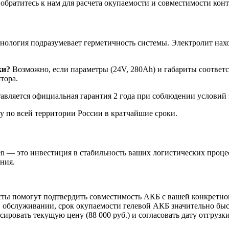
братитесь к нам для расчета окупаемости и совместимости конт
хнология подразумевает герметичность системы. Электролит нахо
ки?
Возможно, если параметры (24V, 280Ah) и габариты соответ
тора.
авляется официальная гарантия 2 года при соблюдении условий 
у по всей территории России в кратчайшие сроки.
n — это инвестиция в стабильность ваших логистических проце
ния.
ы помогут подтвердить совместимость АКБ с вашей конкретно
 обслуживании, срок окупаемости гелевой АКБ значительно быс
ировать текущую цену (88 000 руб.) и согласовать дату отгрузки