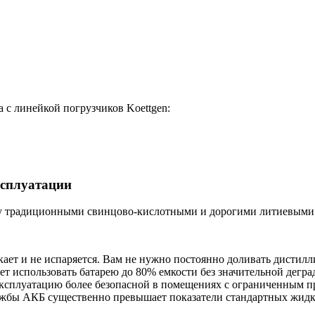
 с линейкой погрузчиков Koettgen:
ксплуатации
жду традиционными свинцово-кислотными и дорогими литиевыми
ает и не испаряется. Вам не нужно постоянно доливать дистилл
т использовать батарею до 80% емкости без значительной дегра
эксплуатацию более безопасной в помещениях с ограниченным п
ужбы АКБ существенно превышает показатели стандартных жидк