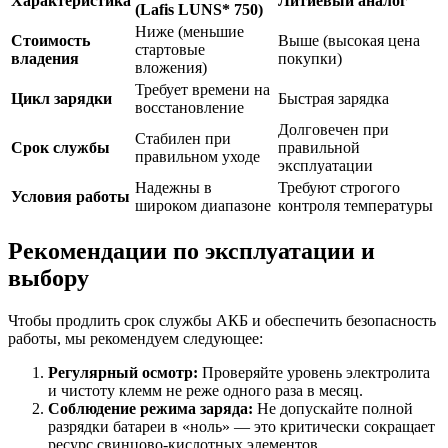
Характеристика
Литиевый аналог
(Lafis LUNS* 750)
Ниже (меньшие
Стоимость
Выше (высокая цена
стартовые
владения
покупки)
вложения)
Требует времени на
Цикл зарядки
Быстрая зарядка
восстановление
Долговечен при
Стабилен при
Срок службы
правильной
правильном уходе
эксплуатации
Надежны в
Требуют строгого
Условия работы
широком диапазоне
контроля температуры
Рекомендации по эксплуатации и
выбору
Чтобы продлить срок службы АКБ и обеспечить безопасность
работы, мы рекомендуем следующее:
Регулярный осмотр:
Проверяйте уровень электролита
и чистоту клемм не реже одного раза в месяц.
Соблюдение режима заряда:
Не допускайте полной
разрядки батареи в «ноль» — это критически сокращает
ресурс свинцово-кислотных элементов.